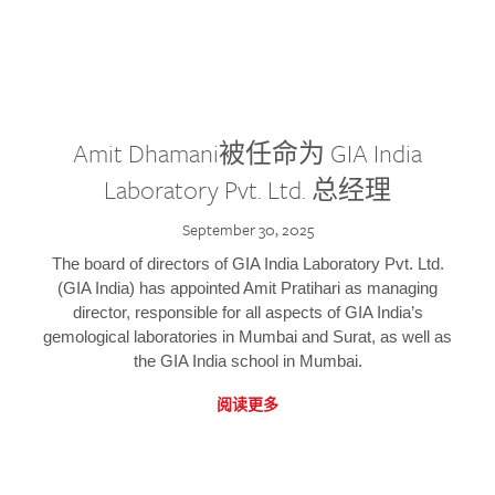
Amit Dhamani被任命为 GIA India
Laboratory Pvt. Ltd. 总经理
September 30, 2025
The board of directors of GIA India Laboratory Pvt. Ltd.
(GIA India) has appointed Amit Pratihari as managing
director, responsible for all aspects of GIA India’s
gemological laboratories in Mumbai and Surat, as well as
the GIA India school in Mumbai.
阅读更多