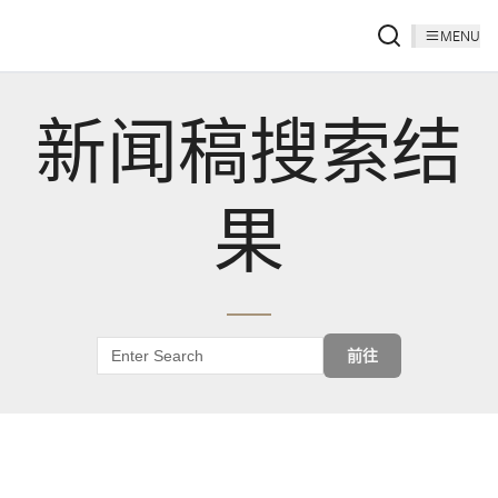
MENU
新闻稿搜索结
果
前往