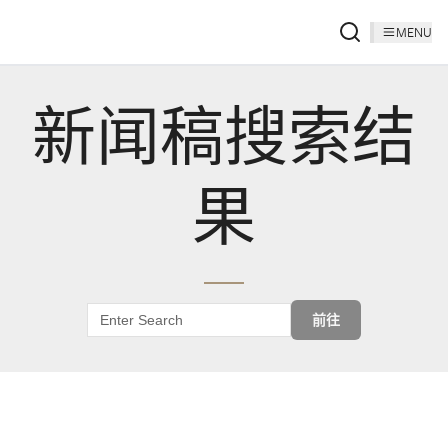
MENU
新闻稿搜索结
果
前往