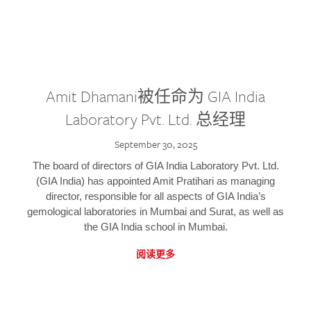
Amit Dhamani被任命为 GIA India
Laboratory Pvt. Ltd. 总经理
September 30, 2025
The board of directors of GIA India Laboratory Pvt. Ltd.
(GIA India) has appointed Amit Pratihari as managing
director, responsible for all aspects of GIA India’s
gemological laboratories in Mumbai and Surat, as well as
the GIA India school in Mumbai.
阅读更多