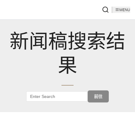
MENU
新闻稿搜索结
果
前往