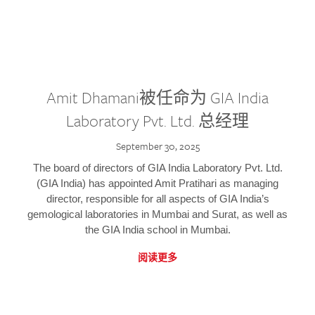
Amit Dhamani被任命为 GIA India
Laboratory Pvt. Ltd. 总经理
September 30, 2025
The board of directors of GIA India Laboratory Pvt. Ltd.
(GIA India) has appointed Amit Pratihari as managing
director, responsible for all aspects of GIA India’s
gemological laboratories in Mumbai and Surat, as well as
the GIA India school in Mumbai.
阅读更多