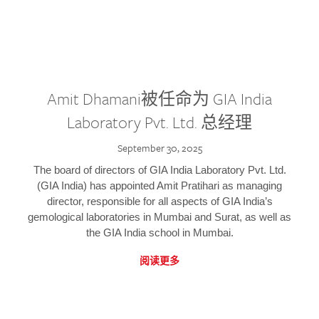
Amit Dhamani被任命为 GIA India
Laboratory Pvt. Ltd. 总经理
September 30, 2025
The board of directors of GIA India Laboratory Pvt. Ltd.
(GIA India) has appointed Amit Pratihari as managing
director, responsible for all aspects of GIA India’s
gemological laboratories in Mumbai and Surat, as well as
the GIA India school in Mumbai.
阅读更多