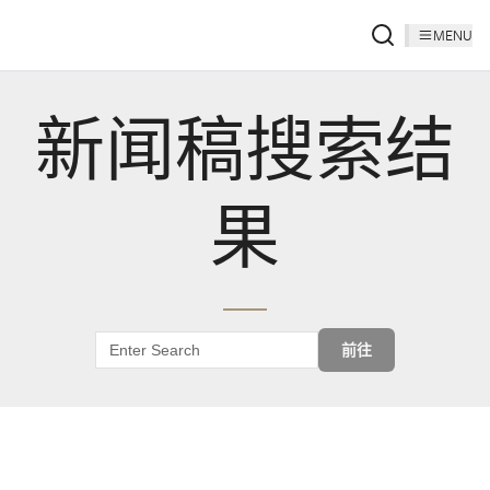
MENU
新闻稿搜索结
果
前往