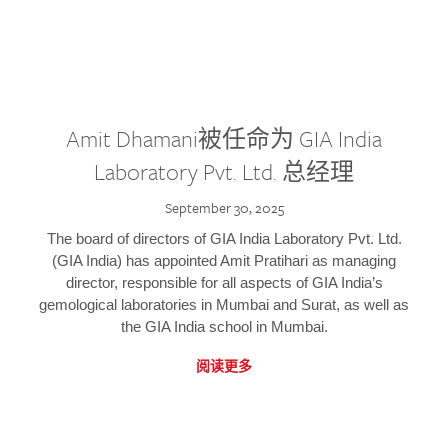
Amit Dhamani被任命为 GIA India
Laboratory Pvt. Ltd. 总经理
September 30, 2025
The board of directors of GIA India Laboratory Pvt. Ltd.
(GIA India) has appointed Amit Pratihari as managing
director, responsible for all aspects of GIA India’s
gemological laboratories in Mumbai and Surat, as well as
the GIA India school in Mumbai.
阅读更多