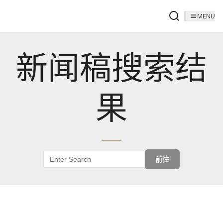
MENU
新闻稿搜索结
果
前往