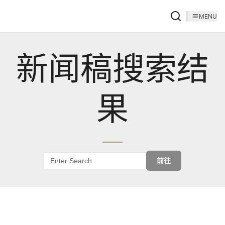
MENU
新闻稿搜索结
果
前往