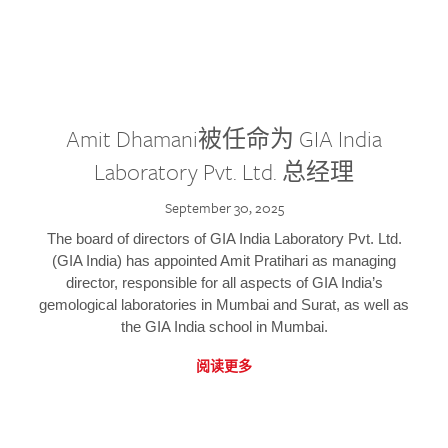
Amit Dhamani被任命为 GIA India
Laboratory Pvt. Ltd. 总经理
September 30, 2025
The board of directors of GIA India Laboratory Pvt. Ltd.
(GIA India) has appointed Amit Pratihari as managing
director, responsible for all aspects of GIA India’s
gemological laboratories in Mumbai and Surat, as well as
the GIA India school in Mumbai.
阅读更多