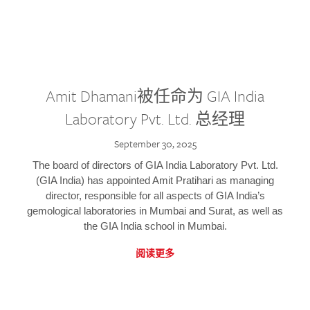
Amit Dhamani被任命为 GIA India
Laboratory Pvt. Ltd. 总经理
September 30, 2025
The board of directors of GIA India Laboratory Pvt. Ltd.
(GIA India) has appointed Amit Pratihari as managing
director, responsible for all aspects of GIA India’s
gemological laboratories in Mumbai and Surat, as well as
the GIA India school in Mumbai.
阅读更多