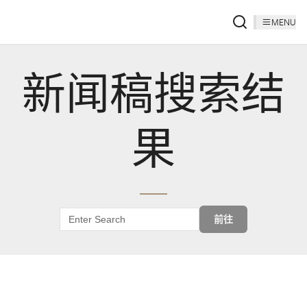
MENU
新闻稿搜索结
果
前往