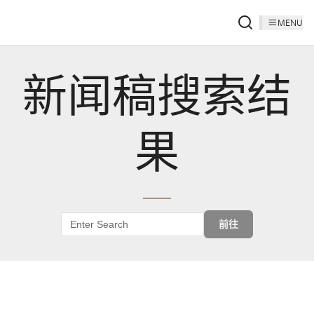
MENU
新闻稿搜索结
果
前往