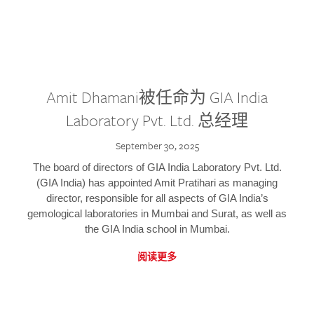
Amit Dhamani被任命为 GIA India
Laboratory Pvt. Ltd. 总经理
September 30, 2025
The board of directors of GIA India Laboratory Pvt. Ltd.
(GIA India) has appointed Amit Pratihari as managing
director, responsible for all aspects of GIA India’s
gemological laboratories in Mumbai and Surat, as well as
the GIA India school in Mumbai.
阅读更多