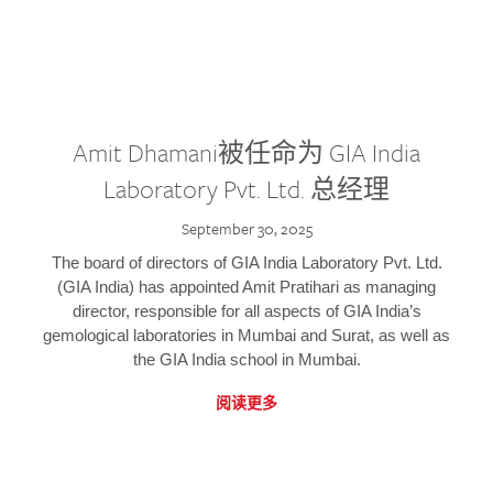
Amit Dhamani被任命为 GIA India
Laboratory Pvt. Ltd. 总经理
September 30, 2025
The board of directors of GIA India Laboratory Pvt. Ltd.
(GIA India) has appointed Amit Pratihari as managing
director, responsible for all aspects of GIA India’s
gemological laboratories in Mumbai and Surat, as well as
the GIA India school in Mumbai.
阅读更多