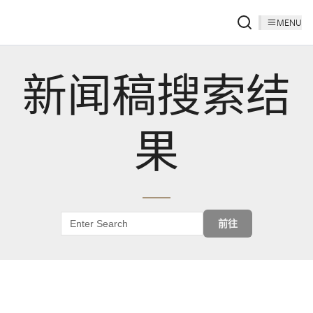
MENU
新闻稿搜索结
果
前往