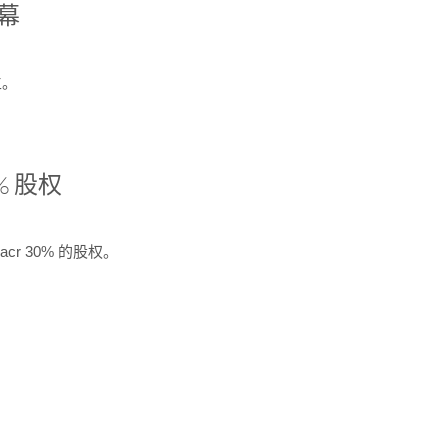
开幕
生。
% 股权
cr 30% 的股权。