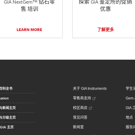
GIA NextGem™ 钻石零
探索 GIA 鉴定所的促销
售 培训
优惠
LEARN MORE
了解更多
关于 GIA Instruments
学生
百科全书
零售商支持
Gem &
ation
校区商店
GIA
与新闻主页
常见问答
地点
与分级主页
新闻室
报告
GIA 主页