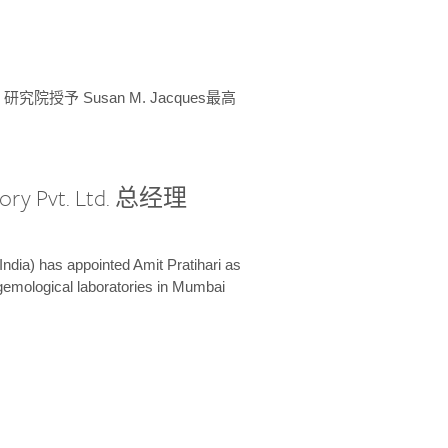
授予 Susan M. Jacques最高
ory Pvt. Ltd. 总经理
India) has appointed Amit Pratihari as
 gemological laboratories in Mumbai