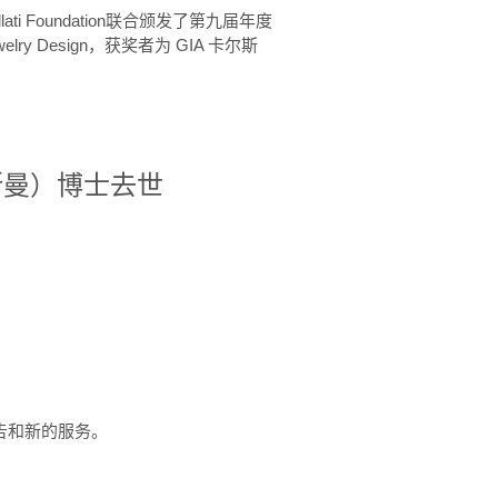
ellati Foundation联合颁发了第九届年度
 in Jewelry Design，获奖者为 GIA 卡尔斯
治·罗斯曼）博士去世
定报告和新的服务。