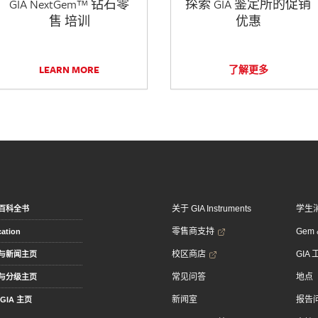
GIA NextGem™ 钻石零
探索 GIA 鉴定所的促销
售 培训
优惠
LEARN MORE
了解更多
关于 GIA Instruments
学生
百科全书
零售商支持
Gem &
ation
校区商店
GIA
与新闻主页
常见问答
地点
与分级主页
新闻室
报告
GIA 主页