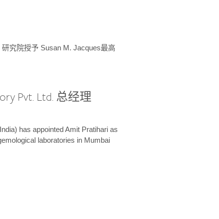
授予 Susan M. Jacques最高
ory Pvt. Ltd. 总经理
India) has appointed Amit Pratihari as
 gemological laboratories in Mumbai