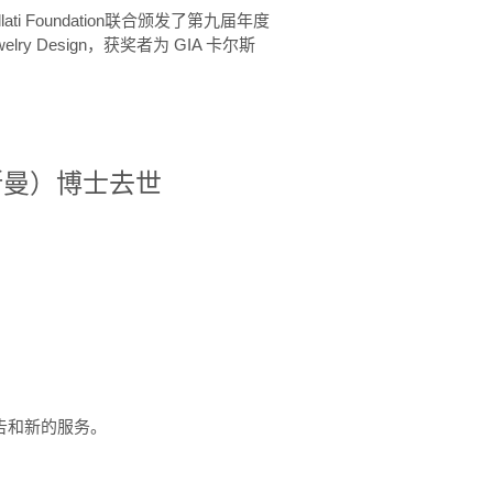
ellati Foundation联合颁发了第九届年度
 in Jewelry Design，获奖者为 GIA 卡尔斯
治·罗斯曼）博士去世
定报告和新的服务。