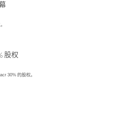
开幕
生。
% 股权
cr 30% 的股权。