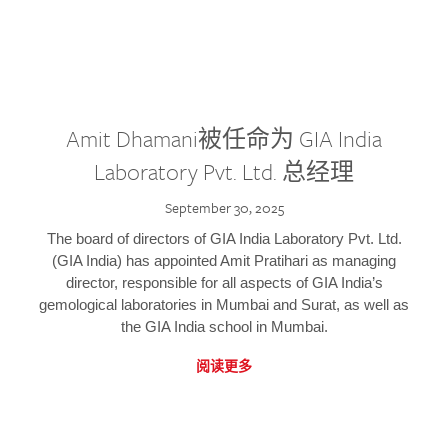
Amit Dhamani被任命为 GIA India
Laboratory Pvt. Ltd. 总经理
September 30, 2025
The board of directors of GIA India Laboratory Pvt. Ltd.
(GIA India) has appointed Amit Pratihari as managing
director, responsible for all aspects of GIA India’s
gemological laboratories in Mumbai and Surat, as well as
the GIA India school in Mumbai.
阅读更多