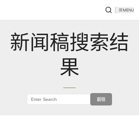
MENU
新闻稿搜索结
果
前往