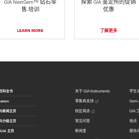
GIA NextGem™ 钻石零
探索 GIA 鉴定所的促销
售 培训
优惠
LEARN MORE
了解更多
关于 GIA Instruments
学生
百科全书
零售商支持
Gem &
ation
校区商店
GIA
与新闻主页
常见问答
地点
与分级主页
新闻室
报告
GIA 主页