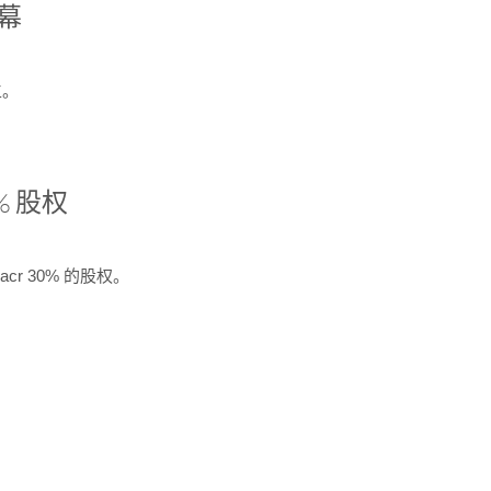
开幕
生。
% 股权
cr 30% 的股权。