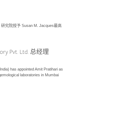
授予 Susan M. Jacques最高
ory Pvt. Ltd. 总经理
India) has appointed Amit Pratihari as
 gemological laboratories in Mumbai