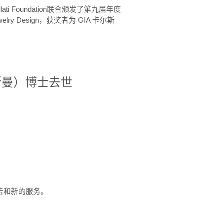
ellati Foundation联合颁发了第九届年度
 in Jewelry Design，获奖者为 GIA 卡尔斯
治·罗斯曼）博士去世
定报告和新的服务。