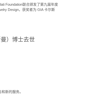
ellati Foundation联合颁发了第九届年度
 in Jewelry Design，获奖者为 GIA 卡尔斯
治·罗斯曼）博士去世
定报告和新的服务。