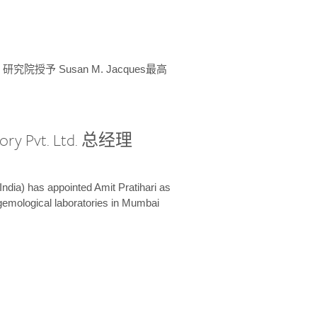
授予 Susan M. Jacques最高
ory Pvt. Ltd. 总经理
India) has appointed Amit Pratihari as
 gemological laboratories in Mumbai