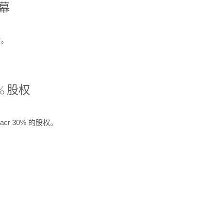
开幕
生。
% 股权
cr 30% 的股权。