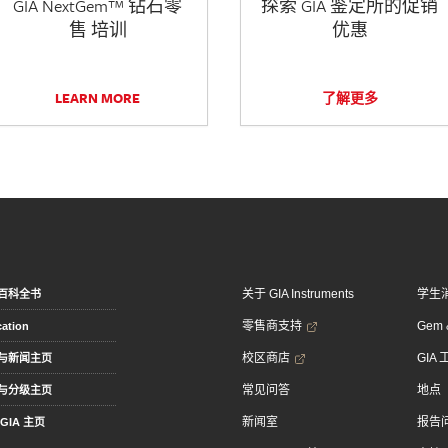
GIA NextGem™ 钻石零
探索 GIA 鉴定所的促销
售 培训
优惠
LEARN MORE
了解更多
关于 GIA Instruments
学生
百科全书
零售商支持
Gem &
ation
校区商店
GIA
与新闻主页
常见问答
地点
与分级主页
新闻室
报告
GIA 主页