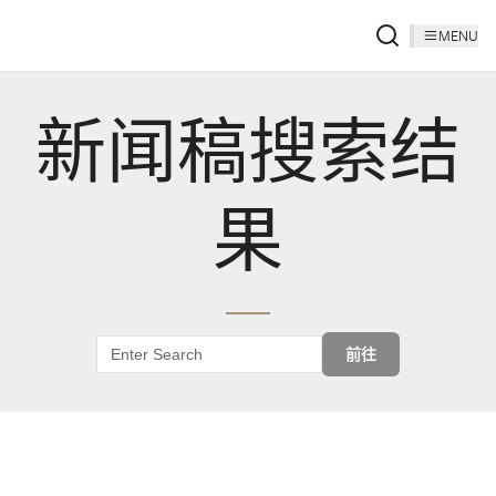
MENU
新闻稿搜索结
果
前往