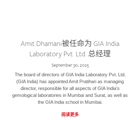
Amit Dhamani被任命为 GIA India
Laboratory Pvt. Ltd. 总经理
September 30, 2025
The board of directors of GIA India Laboratory Pvt. Ltd.
(GIA India) has appointed Amit Pratihari as managing
director, responsible for all aspects of GIA India’s
gemological laboratories in Mumbai and Surat, as well as
the GIA India school in Mumbai.
阅读更多