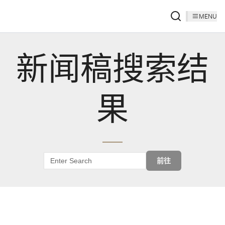
MENU
新闻稿搜索结
果
前往