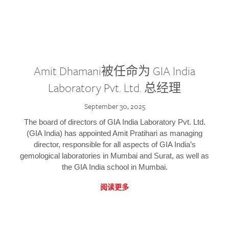
Amit Dhamani被任命为 GIA India
Laboratory Pvt. Ltd. 总经理
September 30, 2025
The board of directors of GIA India Laboratory Pvt. Ltd.
(GIA India) has appointed Amit Pratihari as managing
director, responsible for all aspects of GIA India’s
gemological laboratories in Mumbai and Surat, as well as
the GIA India school in Mumbai.
阅读更多