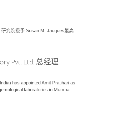
授予 Susan M. Jacques最高
ory Pvt. Ltd. 总经理
India) has appointed Amit Pratihari as
 gemological laboratories in Mumbai