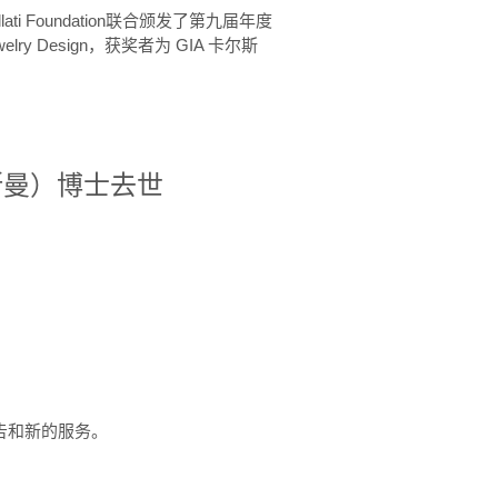
ellati Foundation联合颁发了第九届年度
 in Jewelry Design，获奖者为 GIA 卡尔斯
治·罗斯曼）博士去世
定报告和新的服务。