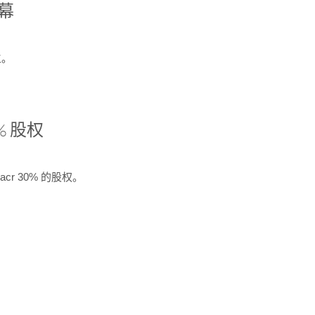
开幕
生。
% 股权
cr 30% 的股权。