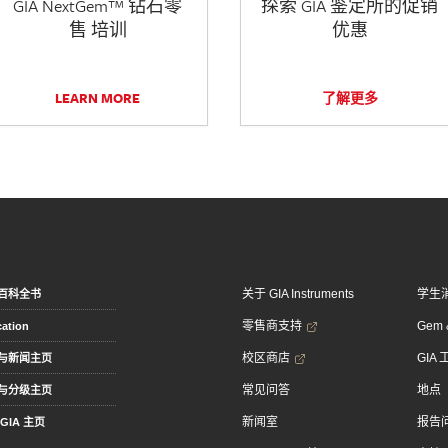
GIA NextGem™ 钻石零
探索 GIA 鉴定所的促销
售 培训
优惠
LEARN MORE
了解更多
关于 GIA Instruments
学生
百科全书
零售商支持
Gem &
ation
校区商店
GIA
与新闻主页
常见问答
地点
与分级主页
新闻室
报告
GIA 主页