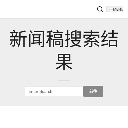
MENU
新闻稿搜索结
果
前往