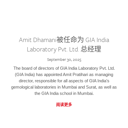
Amit Dhamani被任命为 GIA India
Laboratory Pvt. Ltd. 总经理
September 30, 2025
The board of directors of GIA India Laboratory Pvt. Ltd.
(GIA India) has appointed Amit Pratihari as managing
director, responsible for all aspects of GIA India’s
gemological laboratories in Mumbai and Surat, as well as
the GIA India school in Mumbai.
阅读更多