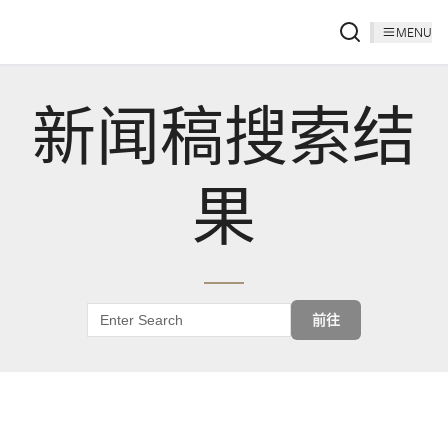
MENU
新闻稿搜索结
果
前往