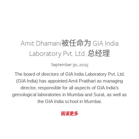
Amit Dhamani被任命为 GIA India
Laboratory Pvt. Ltd. 总经理
September 30, 2025
The board of directors of GIA India Laboratory Pvt. Ltd.
(GIA India) has appointed Amit Pratihari as managing
director, responsible for all aspects of GIA India’s
gemological laboratories in Mumbai and Surat, as well as
the GIA India school in Mumbai.
阅读更多