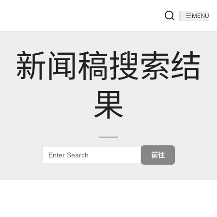
MENU
新闻稿搜索结
果
前往