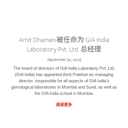
Amit Dhamani被任命为 GIA India
Laboratory Pvt. Ltd. 总经理
September 30, 2025
The board of directors of GIA India Laboratory Pvt. Ltd.
(GIA India) has appointed Amit Pratihari as managing
director, responsible for all aspects of GIA India’s
gemological laboratories in Mumbai and Surat, as well as
the GIA India school in Mumbai.
阅读更多