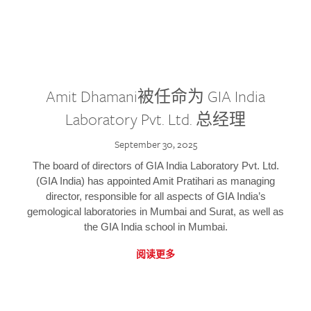
Amit Dhamani被任命为 GIA India
Laboratory Pvt. Ltd. 总经理
September 30, 2025
The board of directors of GIA India Laboratory Pvt. Ltd.
(GIA India) has appointed Amit Pratihari as managing
director, responsible for all aspects of GIA India’s
gemological laboratories in Mumbai and Surat, as well as
the GIA India school in Mumbai.
阅读更多