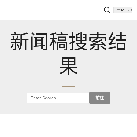
MENU
新闻稿搜索结
果
前往