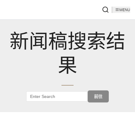
MENU
新闻稿搜索结
果
前往