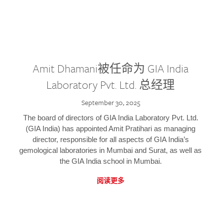
Amit Dhamani被任命为 GIA India
Laboratory Pvt. Ltd. 总经理
September 30, 2025
The board of directors of GIA India Laboratory Pvt. Ltd.
(GIA India) has appointed Amit Pratihari as managing
director, responsible for all aspects of GIA India’s
gemological laboratories in Mumbai and Surat, as well as
the GIA India school in Mumbai.
阅读更多