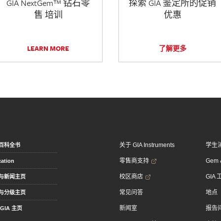
GIA NextGem™ 钻石零
探索 GIA 鉴定所的促销
售 培训
优惠
LEARN MORE
了解更多
关于 GIA Instruments
学生
百科全书
零售商支持
Gem &
ation
校区商店
GIA
与新闻主页
常见问答
地点
与分级主页
新闻室
报告
GIA 主页