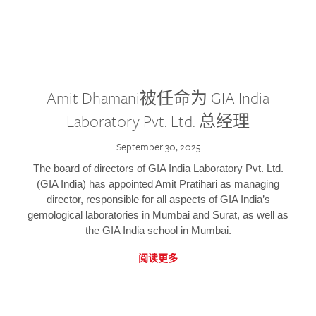
Amit Dhamani被任命为 GIA India
Laboratory Pvt. Ltd. 总经理
September 30, 2025
The board of directors of GIA India Laboratory Pvt. Ltd.
(GIA India) has appointed Amit Pratihari as managing
director, responsible for all aspects of GIA India’s
gemological laboratories in Mumbai and Surat, as well as
the GIA India school in Mumbai.
阅读更多