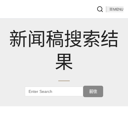
MENU
新闻稿搜索结
果
前往