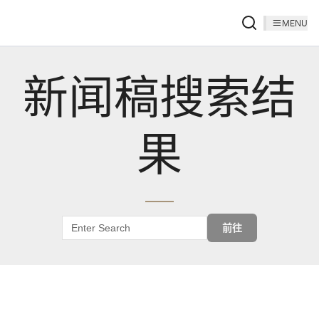
MENU
新闻稿搜索结
果
前往