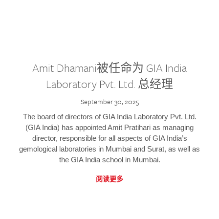
Amit Dhamani被任命为 GIA India
Laboratory Pvt. Ltd. 总经理
September 30, 2025
The board of directors of GIA India Laboratory Pvt. Ltd.
(GIA India) has appointed Amit Pratihari as managing
director, responsible for all aspects of GIA India’s
gemological laboratories in Mumbai and Surat, as well as
the GIA India school in Mumbai.
阅读更多