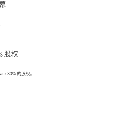
开幕
生。
% 股权
cr 30% 的股权。