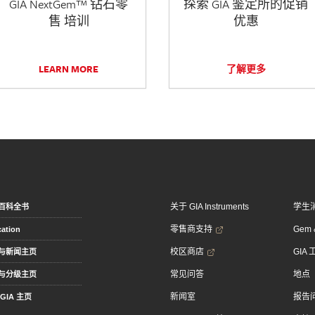
GIA NextGem™ 钻石零
探索 GIA 鉴定所的促销
售 培训
优惠
LEARN MORE
了解更多
关于 GIA Instruments
学生
百科全书
零售商支持
Gem &
ation
校区商店
GIA
与新闻主页
常见问答
地点
与分级主页
新闻室
报告
GIA 主页