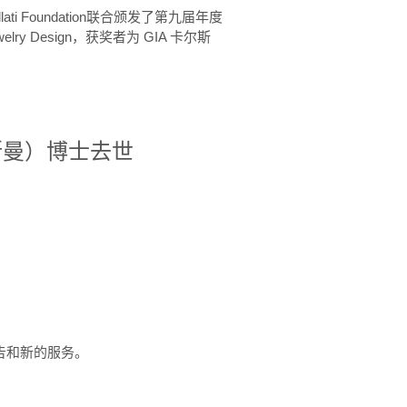
ellati Foundation联合颁发了第九届年度
 in Jewelry Design，获奖者为 GIA 卡尔斯
治·罗斯曼）博士去世
定报告和新的服务。