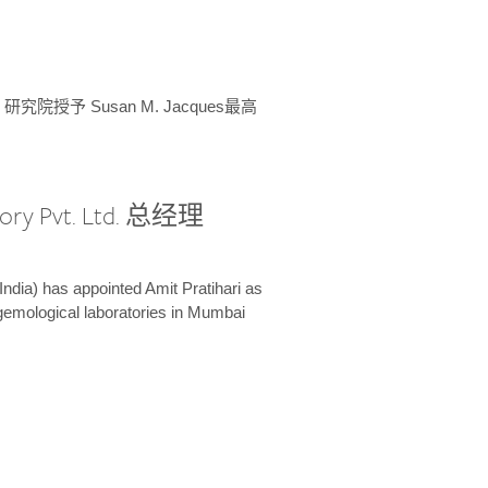
授予 Susan M. Jacques最高
ory Pvt. Ltd. 总经理
India) has appointed Amit Pratihari as
 gemological laboratories in Mumbai