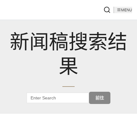
MENU
新闻稿搜索结
果
前往