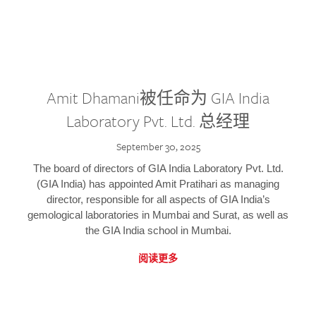
Amit Dhamani被任命为 GIA India
Laboratory Pvt. Ltd. 总经理
September 30, 2025
The board of directors of GIA India Laboratory Pvt. Ltd.
(GIA India) has appointed Amit Pratihari as managing
director, responsible for all aspects of GIA India’s
gemological laboratories in Mumbai and Surat, as well as
the GIA India school in Mumbai.
阅读更多