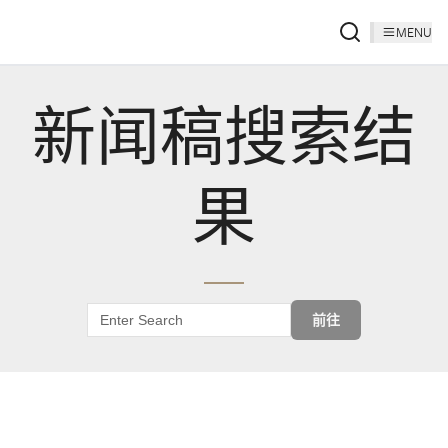
MENU
新闻稿搜索结
果
前往