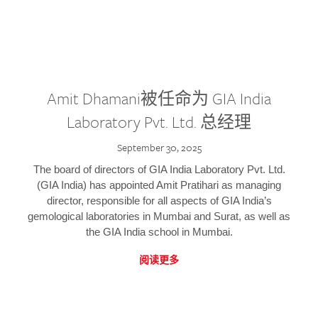
Amit Dhamani被任命为 GIA India
Laboratory Pvt. Ltd. 总经理
September 30, 2025
The board of directors of GIA India Laboratory Pvt. Ltd.
(GIA India) has appointed Amit Pratihari as managing
director, responsible for all aspects of GIA India’s
gemological laboratories in Mumbai and Surat, as well as
the GIA India school in Mumbai.
阅读更多