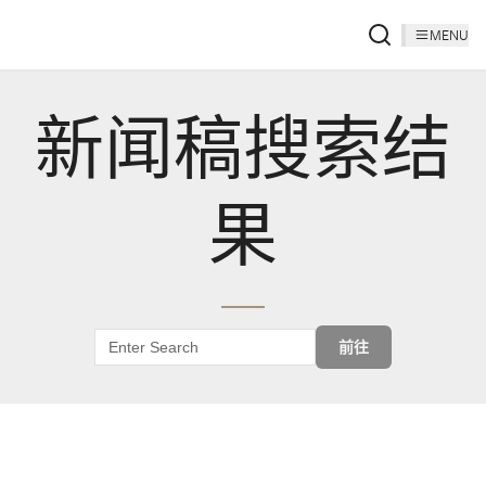
MENU
新闻稿搜索结
果
前往