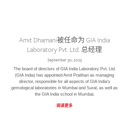
Amit Dhamani被任命为 GIA India
Laboratory Pvt. Ltd. 总经理
September 30, 2025
The board of directors of GIA India Laboratory Pvt. Ltd.
(GIA India) has appointed Amit Pratihari as managing
director, responsible for all aspects of GIA India’s
gemological laboratories in Mumbai and Surat, as well as
the GIA India school in Mumbai.
阅读更多