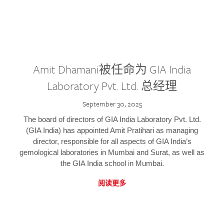
Amit Dhamani被任命为 GIA India
Laboratory Pvt. Ltd. 总经理
September 30, 2025
The board of directors of GIA India Laboratory Pvt. Ltd.
(GIA India) has appointed Amit Pratihari as managing
director, responsible for all aspects of GIA India’s
gemological laboratories in Mumbai and Surat, as well as
the GIA India school in Mumbai.
阅读更多