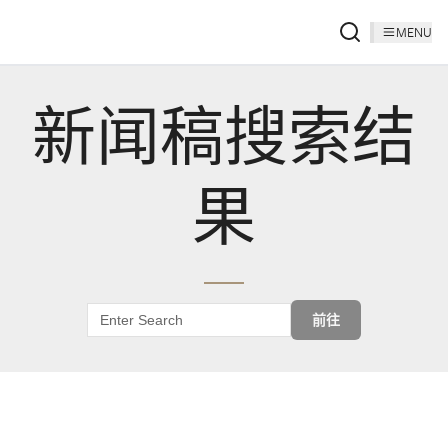
MENU
新闻稿搜索结
果
前往