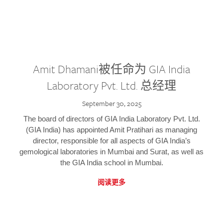
Amit Dhamani被任命为 GIA India
Laboratory Pvt. Ltd. 总经理
September 30, 2025
The board of directors of GIA India Laboratory Pvt. Ltd.
(GIA India) has appointed Amit Pratihari as managing
director, responsible for all aspects of GIA India’s
gemological laboratories in Mumbai and Surat, as well as
the GIA India school in Mumbai.
阅读更多