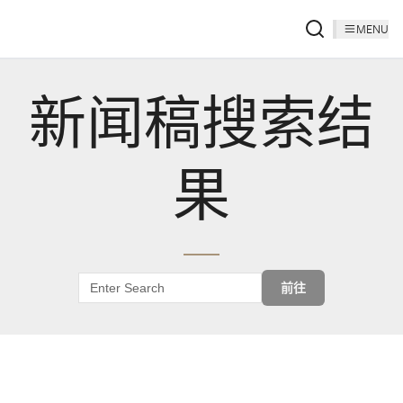
MENU
新闻稿搜索结
果
前往