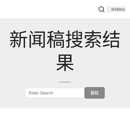
MENU
新闻稿搜索结
果
前往