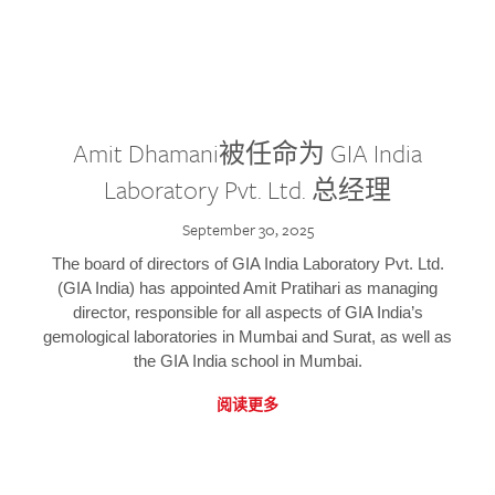
Amit Dhamani被任命为 GIA India
Laboratory Pvt. Ltd. 总经理
September 30, 2025
The board of directors of GIA India Laboratory Pvt. Ltd.
(GIA India) has appointed Amit Pratihari as managing
director, responsible for all aspects of GIA India’s
gemological laboratories in Mumbai and Surat, as well as
the GIA India school in Mumbai.
阅读更多