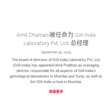
Amit Dhamani被任命为 GIA India
Laboratory Pvt. Ltd. 总经理
September 30, 2025
The board of directors of GIA India Laboratory Pvt. Ltd.
(GIA India) has appointed Amit Pratihari as managing
director, responsible for all aspects of GIA India’s
gemological laboratories in Mumbai and Surat, as well as
the GIA India school in Mumbai.
阅读更多