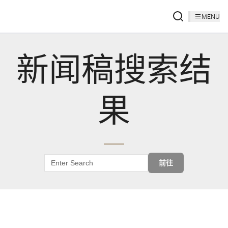
MENU
新闻稿搜索结
果
前往