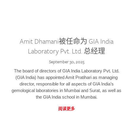
Amit Dhamani被任命为 GIA India
Laboratory Pvt. Ltd. 总经理
September 30, 2025
The board of directors of GIA India Laboratory Pvt. Ltd.
(GIA India) has appointed Amit Pratihari as managing
director, responsible for all aspects of GIA India’s
gemological laboratories in Mumbai and Surat, as well as
the GIA India school in Mumbai.
阅读更多