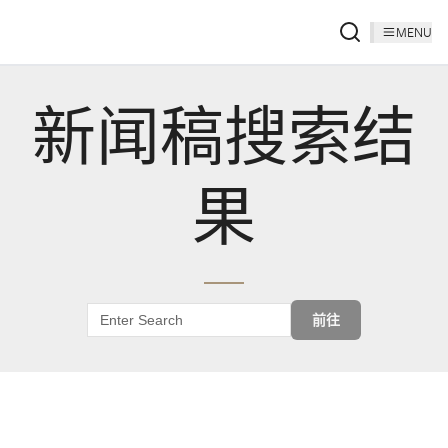
MENU
新闻稿搜索结
果
前往