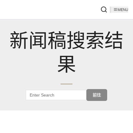
MENU
新闻稿搜索结
果
前往