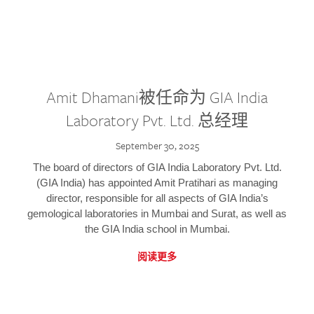
Amit Dhamani被任命为 GIA India
Laboratory Pvt. Ltd. 总经理
September 30, 2025
The board of directors of GIA India Laboratory Pvt. Ltd.
(GIA India) has appointed Amit Pratihari as managing
director, responsible for all aspects of GIA India’s
gemological laboratories in Mumbai and Surat, as well as
the GIA India school in Mumbai.
阅读更多