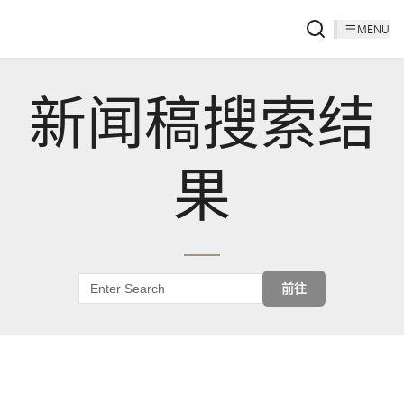
MENU
新闻稿搜索结
果
前往