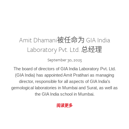
Amit Dhamani被任命为 GIA India
Laboratory Pvt. Ltd. 总经理
September 30, 2025
The board of directors of GIA India Laboratory Pvt. Ltd.
(GIA India) has appointed Amit Pratihari as managing
director, responsible for all aspects of GIA India’s
gemological laboratories in Mumbai and Surat, as well as
the GIA India school in Mumbai.
阅读更多