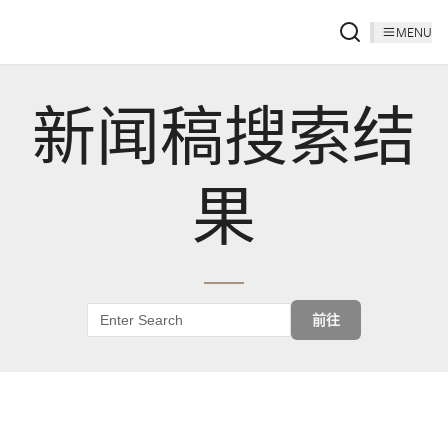
MENU
新闻稿搜索结
果
前往