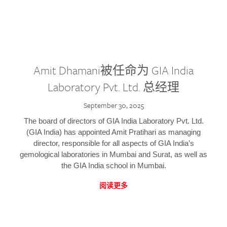
Amit Dhamani被任命为 GIA India
Laboratory Pvt. Ltd. 总经理
September 30, 2025
The board of directors of GIA India Laboratory Pvt. Ltd.
(GIA India) has appointed Amit Pratihari as managing
director, responsible for all aspects of GIA India’s
gemological laboratories in Mumbai and Surat, as well as
the GIA India school in Mumbai.
阅读更多