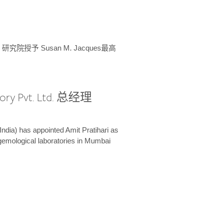
授予 Susan M. Jacques最高
ory Pvt. Ltd. 总经理
India) has appointed Amit Pratihari as
 gemological laboratories in Mumbai