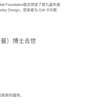
ellati Foundation联合颁发了第九届年度
 in Jewelry Design，获奖者为 GIA 卡尔斯
治·罗斯曼）博士去世
定报告和新的服务。