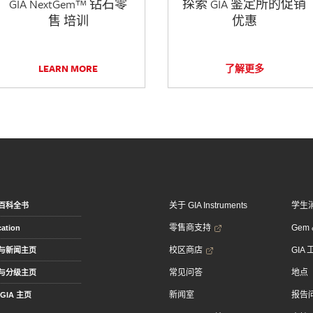
GIA NextGem™ 钻石零
探索 GIA 鉴定所的促销
售 培训
优惠
LEARN MORE
了解更多
关于 GIA Instruments
学生
百科全书
零售商支持
Gem &
ation
校区商店
GIA
与新闻主页
常见问答
地点
与分级主页
新闻室
报告
GIA 主页