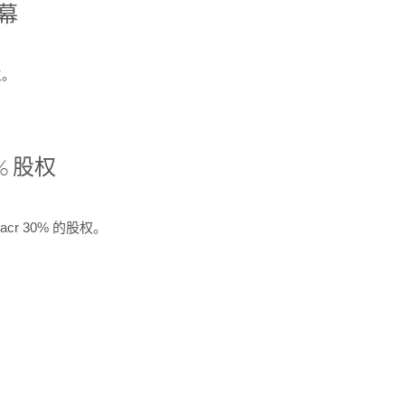
开幕
生。
% 股权
cr 30% 的股权。