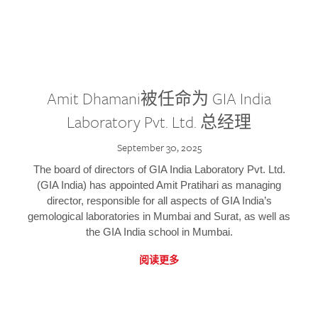
Amit Dhamani被任命为 GIA India
Laboratory Pvt. Ltd. 总经理
September 30, 2025
The board of directors of GIA India Laboratory Pvt. Ltd.
(GIA India) has appointed Amit Pratihari as managing
director, responsible for all aspects of GIA India’s
gemological laboratories in Mumbai and Surat, as well as
the GIA India school in Mumbai.
阅读更多