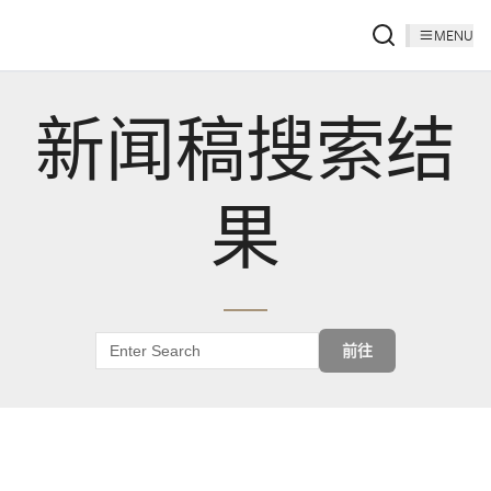
MENU
新闻稿搜索结
果
前往