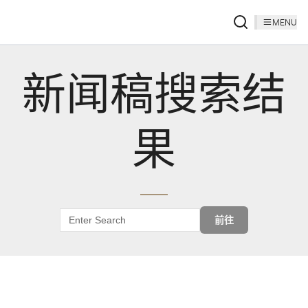
MENU
新闻稿搜索结
果
前往