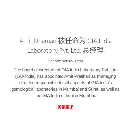
Amit Dhamani被任命为 GIA India
Laboratory Pvt. Ltd. 总经理
September 30, 2025
The board of directors of GIA India Laboratory Pvt. Ltd.
(GIA India) has appointed Amit Pratihari as managing
director, responsible for all aspects of GIA India’s
gemological laboratories in Mumbai and Surat, as well as
the GIA India school in Mumbai.
阅读更多