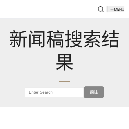
MENU
新闻稿搜索结
果
前往