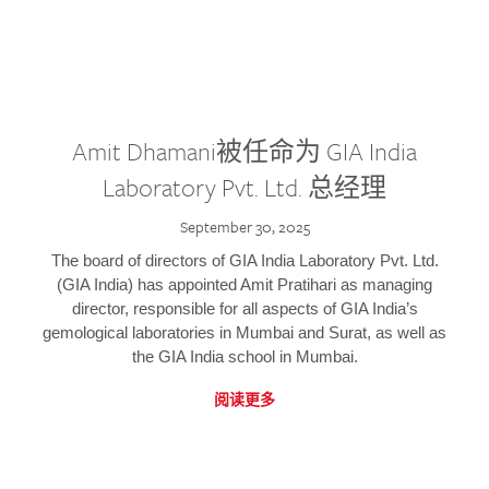
Amit Dhamani被任命为 GIA India
Laboratory Pvt. Ltd. 总经理
September 30, 2025
The board of directors of GIA India Laboratory Pvt. Ltd.
(GIA India) has appointed Amit Pratihari as managing
director, responsible for all aspects of GIA India’s
gemological laboratories in Mumbai and Surat, as well as
the GIA India school in Mumbai.
阅读更多