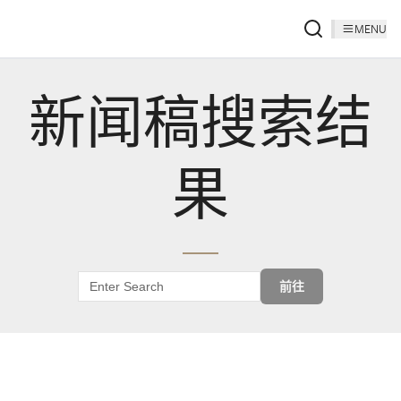
MENU
新闻稿搜索结
果
前往