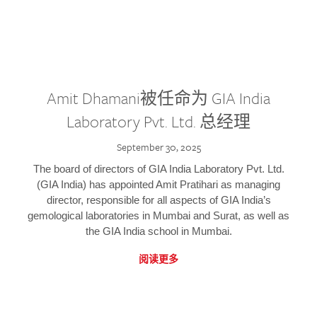
Amit Dhamani被任命为 GIA India
Laboratory Pvt. Ltd. 总经理
September 30, 2025
The board of directors of GIA India Laboratory Pvt. Ltd.
(GIA India) has appointed Amit Pratihari as managing
director, responsible for all aspects of GIA India’s
gemological laboratories in Mumbai and Surat, as well as
the GIA India school in Mumbai.
阅读更多