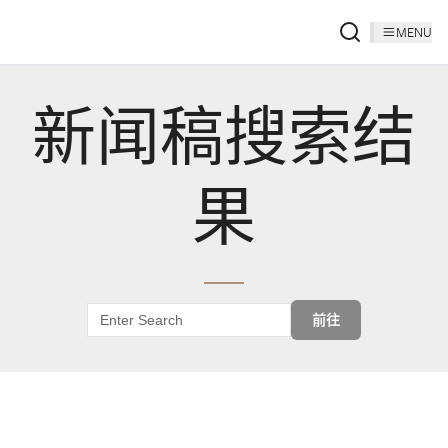
MENU
新闻稿搜索结
果
前往