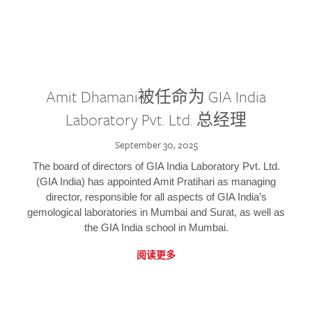
Amit Dhamani被任命为 GIA India
Laboratory Pvt. Ltd. 总经理
September 30, 2025
The board of directors of GIA India Laboratory Pvt. Ltd.
(GIA India) has appointed Amit Pratihari as managing
director, responsible for all aspects of GIA India’s
gemological laboratories in Mumbai and Surat, as well as
the GIA India school in Mumbai.
阅读更多