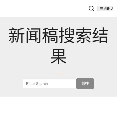
MENU
新闻稿搜索结
果
前往