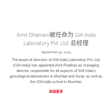
Amit Dhamani被任命为 GIA India
Laboratory Pvt. Ltd. 总经理
September 30, 2025
The board of directors of GIA India Laboratory Pvt. Ltd.
(GIA India) has appointed Amit Pratihari as managing
director, responsible for all aspects of GIA India’s
gemological laboratories in Mumbai and Surat, as well as
the GIA India school in Mumbai.
阅读更多