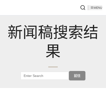
MENU
新闻稿搜索结
果
前往