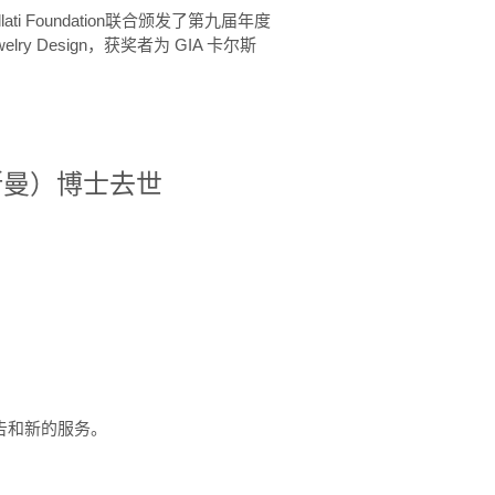
ellati Foundation联合颁发了第九届年度
 in Jewelry Design，获奖者为 GIA 卡尔斯
治·罗斯曼）博士去世
定报告和新的服务。