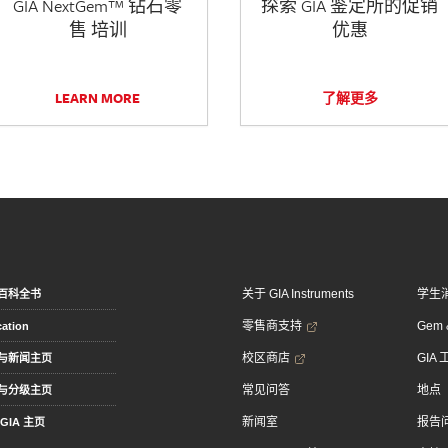
GIA NextGem™ 钻石零
探索 GIA 鉴定所的促销
售 培训
优惠
LEARN MORE
了解更多
关于 GIA Instruments
学生
百科全书
零售商支持
Gem &
ation
校区商店
GIA
与新闻主页
常见问答
地点
与分级主页
新闻室
报告
GIA 主页