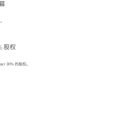
开幕
生。
% 股权
cr 30% 的股权。