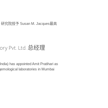
授予 Susan M. Jacques最高
ory Pvt. Ltd. 总经理
India) has appointed Amit Pratihari as
 gemological laboratories in Mumbai