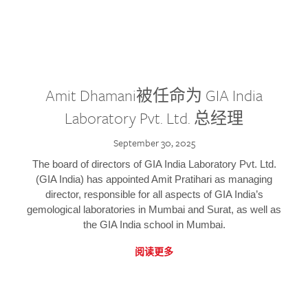
Amit Dhamani被任命为 GIA India
Laboratory Pvt. Ltd. 总经理
September 30, 2025
The board of directors of GIA India Laboratory Pvt. Ltd.
(GIA India) has appointed Amit Pratihari as managing
director, responsible for all aspects of GIA India’s
gemological laboratories in Mumbai and Surat, as well as
the GIA India school in Mumbai.
阅读更多