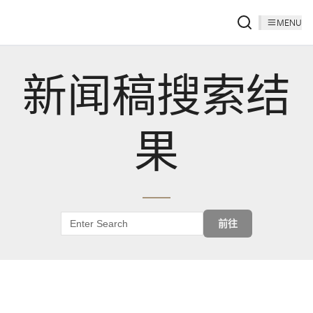
MENU
新闻稿搜索结
果
前往