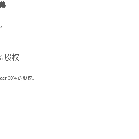
开幕
生。
% 股权
cr 30% 的股权。