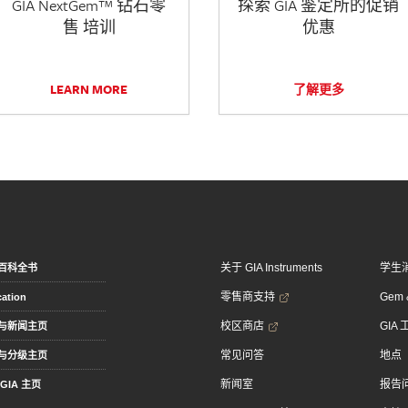
GIA NextGem™ 钻石零
探索 GIA 鉴定所的促销
售 培训
优惠
LEARN MORE
了解更多
关于 GIA Instruments
学生
百科全书
零售商支持
Gem &
ation
校区商店
GIA
与新闻主页
常见问答
地点
与分级主页
新闻室
报告
GIA 主页