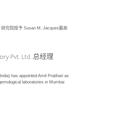
授予 Susan M. Jacques最高
ory Pvt. Ltd. 总经理
India) has appointed Amit Pratihari as
 gemological laboratories in Mumbai