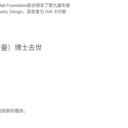
ellati Foundation联合颁发了第九届年度
 in Jewelry Design，获奖者为 GIA 卡尔斯
治·罗斯曼）博士去世
定报告和新的服务。