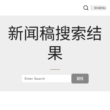
MENU
新闻稿搜索结
果
前往