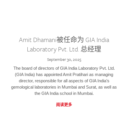
Amit Dhamani被任命为 GIA India
Laboratory Pvt. Ltd. 总经理
September 30, 2025
The board of directors of GIA India Laboratory Pvt. Ltd.
(GIA India) has appointed Amit Pratihari as managing
director, responsible for all aspects of GIA India’s
gemological laboratories in Mumbai and Surat, as well as
the GIA India school in Mumbai.
阅读更多