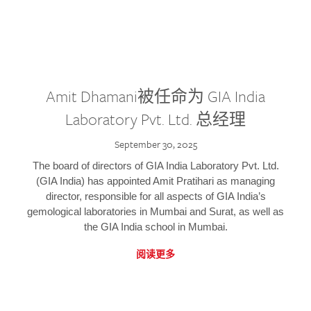
Amit Dhamani被任命为 GIA India
Laboratory Pvt. Ltd. 总经理
September 30, 2025
The board of directors of GIA India Laboratory Pvt. Ltd.
(GIA India) has appointed Amit Pratihari as managing
director, responsible for all aspects of GIA India’s
gemological laboratories in Mumbai and Surat, as well as
the GIA India school in Mumbai.
阅读更多