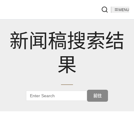
MENU
新闻稿搜索结
果
前往